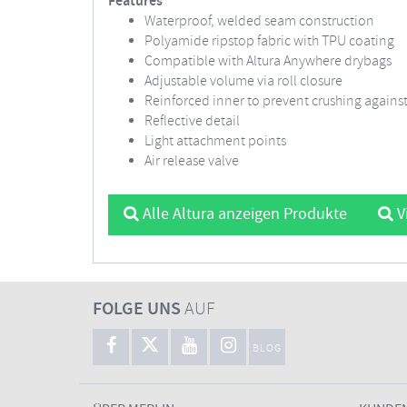
Features
Waterproof, welded seam construction
Polyamide ripstop fabric with TPU coating
Compatible with Altura Anywhere drybags
Adjustable volume via roll closure
Reinforced inner to prevent crushing against
Reflective detail
Light attachment points
Air release valve
Alle Altura anzeigen Produkte
V
FOLGE UNS
AUF
BLOG