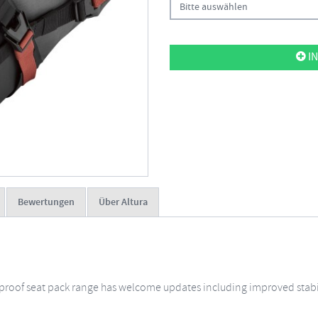
Bitte auswählen
IN
Bewertungen
Über Altura
rproof seat pack range has welcome updates including improved stabi