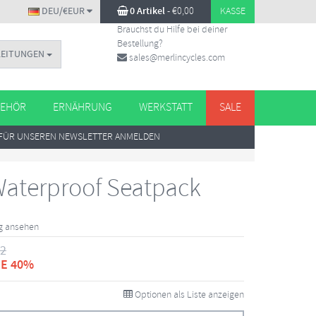
DEU/€EUR
0 Artikel
-
€
0,00
KASSE
Brauchst du Hilfe bei deiner
Bestellung?
LEITUNGEN
sales@merlincycles.com
EHÖR
ERNÄHRUNG
WERKSTATT
SALE
FÜR UNSEREN NEWSLETTER ANMELDEN
 Waterproof Seatpack
g ansehen
52
E 40%
Optionen als Liste anzeigen