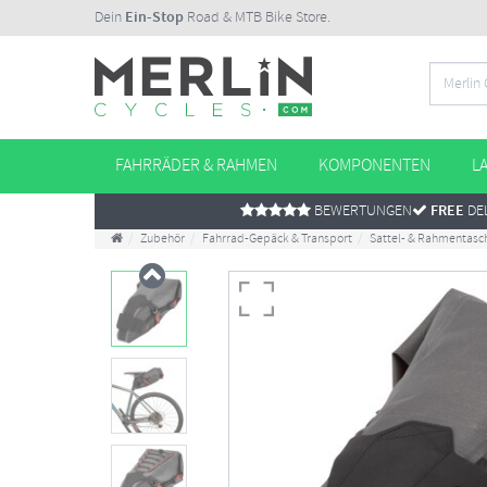
Dein
Ein-Stop
Road & MTB Bike Store.
FAHRRÄDER & RAHMEN
KOMPONENTEN
L
BEWERTUNGEN
FREE
DEL
Zubehör
Fahrrad-Gepäck & Transport
Sattel- & Rahmentasc