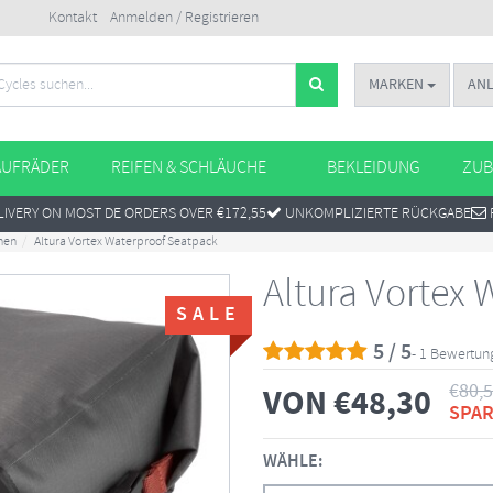
Kontakt
Anmelden / Registrieren
MARKEN
AN
AUFRÄDER
REIFEN & SCHLÄUCHE
BEKLEIDUNG
ZUB
IVERY ON MOST DE ORDERS OVER €172,55
UNKOMPLIZIERTE RÜCKGABE
hen
Altura Vortex Waterproof Seatpack
Altura Vortex
SALE
5 / 5
- 1 Bewertun
€
80,
VON
€
48,30
SPAR
WÄHLE: