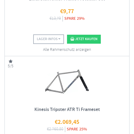
€
9,77
€
13,79
SPARE 29%
LAGER-INFOS
JETZT KAUFEN
Alle Rahmenschutz anzeigen
5/5
Kinesis Tripster ATR Ti Frameset
€
2.069,45
€
2.760,80
SPARE 25%