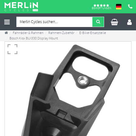
BEWERTUNGEN
Fahrräder & Rahmen
Rahmen-Zubehör
E-Bike-Ersatzteile
Bosch Kiox BUI330 Display Mount