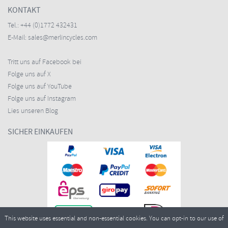
KONTAKT
Tel.:
+44 (0)1772 432431
E-Mail:
sales@merlincycles.com
Tritt uns auf Facebook bei
Folge uns auf X
Folge uns auf YouTube
Folge uns auf Instagram
Lies unseren Blog
SICHER EINKAUFEN
This website uses essential and non-essential cookies. You can opt-in to our use of