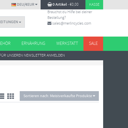
DEU/€EUR
0 Artikel
-
€
0,00
KASSE
Brauchst du Hilfe bei deiner
Bestellung?
LEITUNGEN
sales@merlincycles.com
EHÖR
ERNÄHRUNG
WERKSTATT
SALE
FÜR UNSEREN NEWSLETTER ANMELDEN
Sortieren nach:
Meistverkaufte Produkte