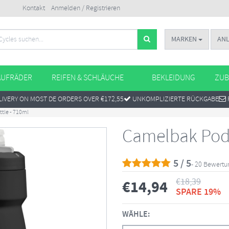
Kontakt
Anmelden / Registrieren
MARKEN
AN
AUFRÄDER
REIFEN & SCHLÄUCHE
BEKLEIDUNG
ZUB
IVERY ON MOST DE ORDERS OVER €172,55
UNKOMPLIZIERTE RÜCKGABE
tle - 710ml
Camelbak Podi
5 / 5
- 20 Bewert
€
18,39
€
14,94
SPARE 19%
WÄHLE: