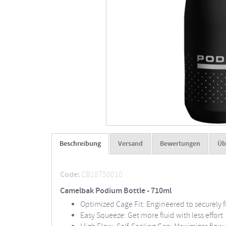
Beschreibung
Versand
Bewertungen
Üb
Code:
CB18750010
Camelbak Podium Bottle - 710ml
Optimized Cage Fit: Engineered to securely fi
Easy Squeeze: Get more fluid with less effort