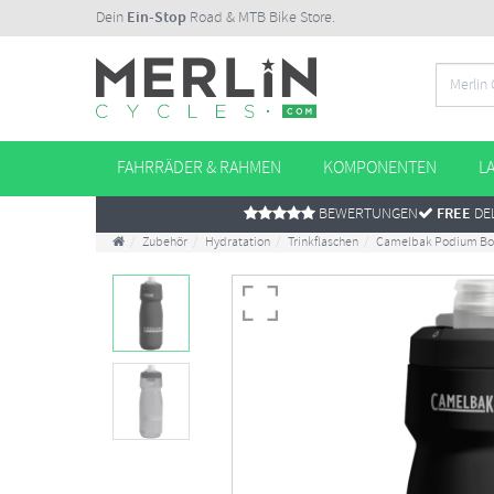
Dein
Ein-Stop
Road & MTB Bike Store.
FAHRRÄDER & RAHMEN
KOMPONENTEN
L
BEWERTUNGEN
FREE
DEL
Zubehör
Hydratation
Trinkflaschen
Camelbak Podium Bot