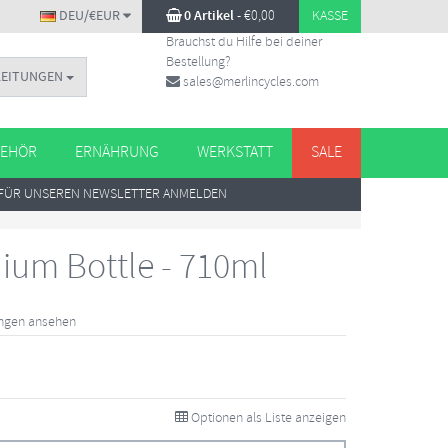
DEU/€EUR
0 Artikel
-
€
0,00
KASSE
Brauchst du Hilfe bei deiner
Bestellung?
LEITUNGEN
sales@merlincycles.com
EHÖR
ERNÄHRUNG
WERKSTATT
SALE
FÜR UNSEREN NEWSLETTER ANMELDEN
um Bottle - 710ml
ungen ansehen
Optionen als Liste anzeigen