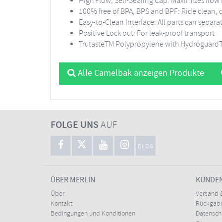
High Flow, Self-Sealing Cap: Maximizes flow r
100% free of BPA, BPS and BPF: Ride clean, 
Easy-to-Clean Interface: All parts can separ
Positive Lock out: For leak-proof transport
TrutasteTM Polypropylene with HydroguardTM:
Alle Camelbak anzeigen Produkte
FOLGE UNS
AUF
BLOG
ÜBER MERLIN
KUNDE
Über
Versand 
Kontakt
Rückgabe
Bedingungen und Konditionen
Datensc