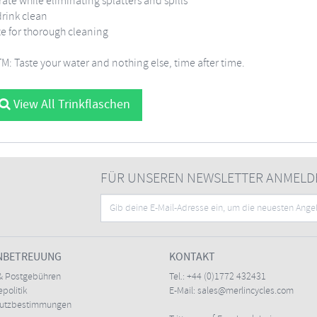
ate while eliminating splatters and spills
drink clean
ate for thorough cleaning
 Taste your water and nothing else, time after time.
View All Trinkflaschen
FÜR UNSEREN NEWSLETTER ANMELD
NBETREUUNG
KONTAKT
& Postgebühren
Tel.:
+44 (0)1772 432431
politik
E-Mail:
sales@merlincycles.com
hutzbestimmungen