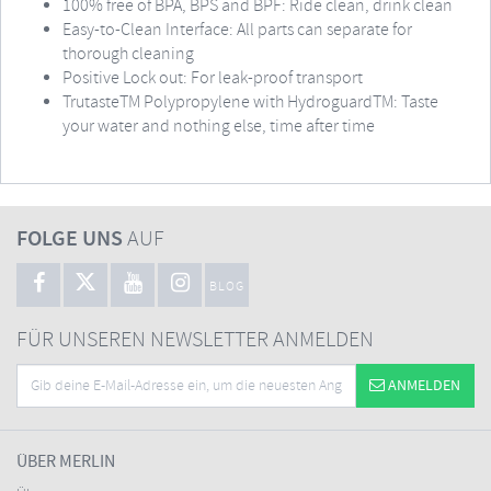
100% free of BPA, BPS and BPF: Ride clean, drink clean
Easy-to-Clean Interface: All parts can separate for
thorough cleaning
Positive Lock out: For leak-proof transport
TrutasteTM Polypropylene with HydroguardTM: Taste
your water and nothing else, time after time
FOLGE UNS
AUF
BLOG
FÜR UNSEREN NEWSLETTER ANMELDEN
ANMELDEN
ÜBER MERLIN