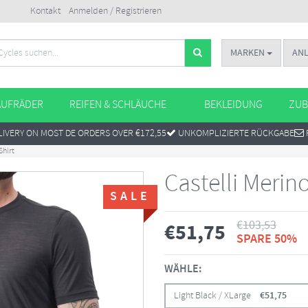
Kontakt
Anmelden / Registrieren
MARKEN
AN
AUFRÄDER
REIFEN & SCHLÄUCHE
BEKLEIDUNG
ZUB
IVERY ON MOST DE ORDERS OVER €172,55
UNKOMPLIZIERTE RÜCKGABE
Shirt
Castelli Merin
SALE
€
103,53
€
51,75
SPARE 50%
WÄHLE:
Light Black / XLarge
€
51,75