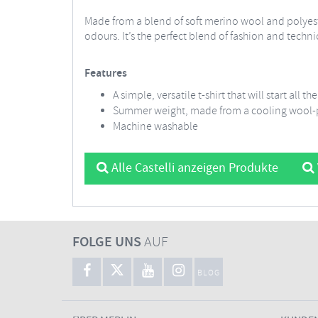
Made from a blend of soft merino wool and polyeste
odours. It’s the perfect blend of fashion and techn
Features
A simple, versatile t-shirt that will start all t
Summer weight, made from a cooling wool-
Machine washable
Alle Castelli anzeigen Produkte
FOLGE UNS
AUF
BLOG