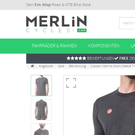
Dein
Ein-Stop
Road & MTB Bike Store.
FAHRRÄDER & RAHMEN
KOMPONENTEN
L
BEWERTUNGEN
FREE
DEL
Angebote
Sale
Bekleidung
Castelli Merino Short Sleeve T-