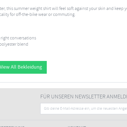
r, this summer weight shirt will feel soft against your skin and keep 
icality for off-the-bike wear or commuting.
he right conversations
polyester blend
View All Bekleidung
FÜR UNSEREN NEWSLETTER ANMELD