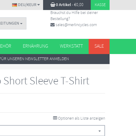
DEU/€EUR
0 Artikel
-
€
0,00
KASSE
Brauchst du Hilfe bei deiner
Bestellung?
LEITUNGEN
sales@merlincycles.com
EHÖR
ERNÄHRUNG
WERKSTATT
SALE
FÜR UNSEREN NEWSLETTER ANMELDEN
o Short Sleeve T-Shirt
Optionen als Liste anzeigen