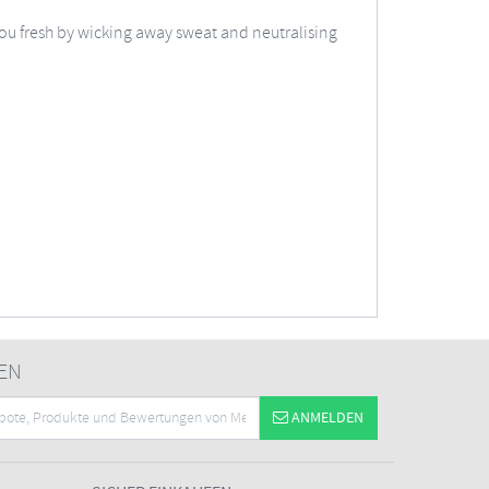
you fresh by wicking away sweat and neutralising
EN
ANMELDEN