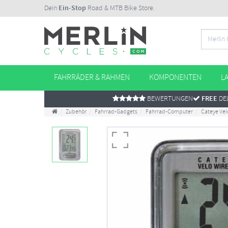
Dein
Ein-Stop
Road & MTB Bike Store.
FAHRRÄDER & RAHMEN
KOMPONENTEN
L
BEWERTUNGEN
FREE
DEL
Zubehör
Fahrrad-Gadgets
Fahrrad-Computer
Cateye Vel