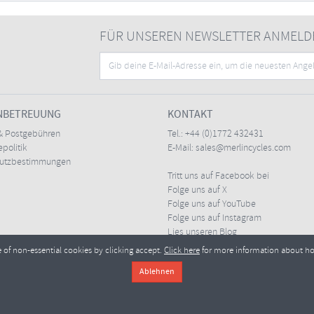
FÜR UNSEREN NEWSLETTER ANMELD
NBETREUUNG
KONTAKT
& Postgebühren
Tel.:
+44 (0)1772 432431
politik
E-Mail:
sales@merlincycles.com
hutzbestimmungen
Tritt uns auf Facebook bei
Folge uns auf X
Folge uns auf YouTube
Folge uns auf Instagram
Lies unseren Blog
e of non-essential cookies by clicking accept.
Click here
for more information about h
Merlin Cycles Ltd., Unit A4 Buckshaw Link, Ordnance Road, Buckshaw Village, Chorley PR7 
l:
sales@merlincycles.com
- Nummer des Unternehmens:
02826103
| Umsatzsteueridentif