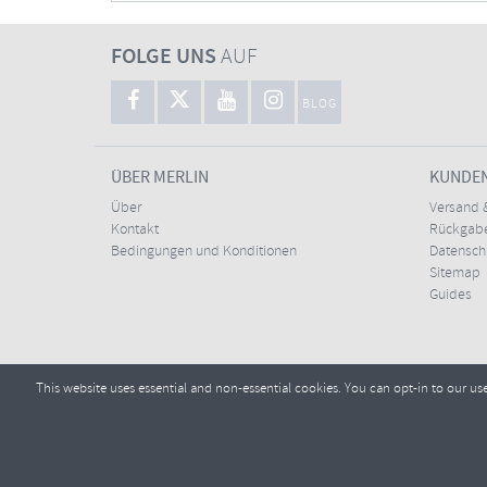
FOLGE UNS
AUF
BLOG
ÜBER MERLIN
KUNDE
Über
Versand 
Kontakt
Rückgabe
Bedingungen und Konditionen
Datensc
Sitemap
Guides
This website uses essential and non-essential cookies. You can opt-in to our us
Copyright ©2026
Tel.:
E-Mai
+44 (0)1772 432431