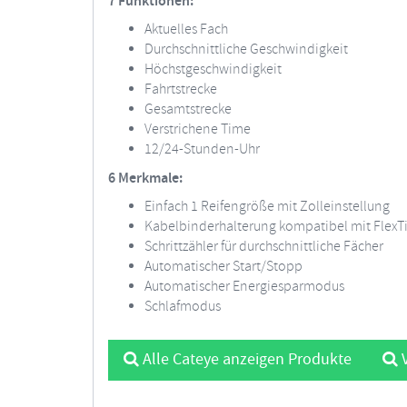
7 Funktionen:
Aktuelles Fach
Durchschnittliche Geschwindigkeit
Höchstgeschwindigkeit
Fahrtstrecke
Gesamtstrecke
Verstrichene Time
12/24-Stunden-Uhr
6 Merkmale:
Einfach 1 Reifengröße mit Zolleinstellung
Kabelbinderhalterung kompatibel mit FlexT
Schrittzähler für durchschnittliche Fächer
Automatischer Start/Stopp
Automatischer Energiesparmodus
Schlafmodus
Alle Cateye anzeigen Produkte
V