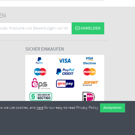
EN
ANMELDEN
SICHER EINKAUFEN
ow we use cookies, and
here
for our easy-to-read Privacy Policy.
7EL United Kingdom
ikationsnummer:
GB604764933