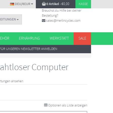
DEU/€EUR
0 Artikel
-
€
0,00
KASSE
Brauchst du Hilfe bei deiner
Bestellung?
LEITUNGEN
sales@merlincycles.com
EHÖR
ERNÄHRUNG
WERKSTATT
SALE
FÜR UNSEREN NEWSLETTER ANMELDEN
rahtloser Computer
rtungen ansehen
Optionen als Liste anzeigen