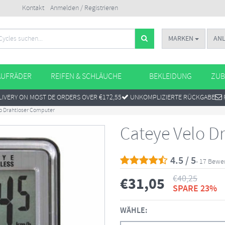
Kontakt
Anmelden / Registrieren
MARKEN
AN
AUFRÄDER
REIFEN & SCHLÄUCHE
BEKLEIDUNG
ZUB
IVERY ON MOST DE ORDERS OVER €172,55
UNKOMPLIZIERTE RÜCKGABE
o Drahtloser Computer
Cateye Velo D
4.5 / 5
- 17 Bewe
€
40,25
€
31,05
SPARE 23%
WÄHLE: