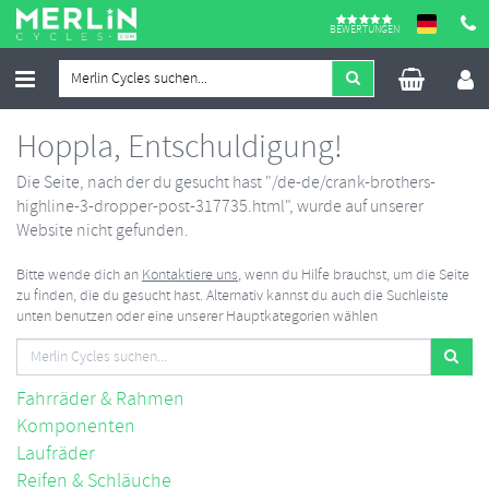
BEWERTUNGEN
Hoppla, Entschuldigung!
Die Seite, nach der du gesucht hast "/de-de/crank-brothers-
highline-3-dropper-post-317735.html", wurde auf unserer
Website nicht gefunden.
Bitte wende dich an
Kontaktiere uns
, wenn du Hilfe brauchst, um die Seite
zu finden, die du gesucht hast. Alternativ kannst du auch die Suchleiste
unten benutzen oder eine unserer Hauptkategorien wählen
Fahrräder & Rahmen
Komponenten
Laufräder
Reifen & Schläuche