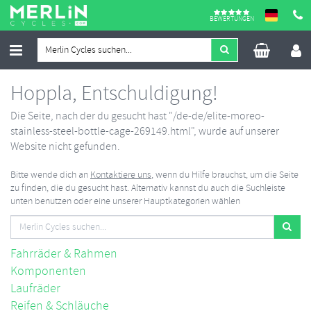
BEWERTUNGEN
Hoppla, Entschuldigung!
Die Seite, nach der du gesucht hast "/de-de/elite-moreo-
stainless-steel-bottle-cage-269149.html", wurde auf unserer
Website nicht gefunden.
Bitte wende dich an
Kontaktiere uns
, wenn du Hilfe brauchst, um die Seite
zu finden, die du gesucht hast. Alternativ kannst du auch die Suchleiste
unten benutzen oder eine unserer Hauptkategorien wählen
Fahrräder & Rahmen
Komponenten
Laufräder
Reifen & Schläuche