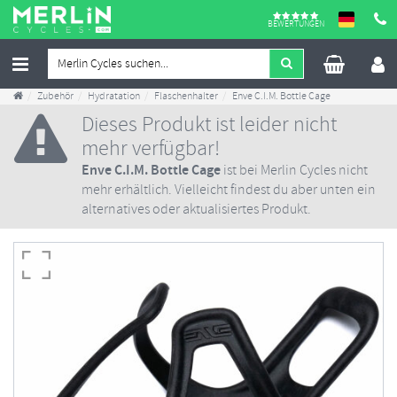
BEWERTUNGEN
Zubehör
Hydratation
Flaschenhalter
Enve C.I.M. Bottle Cage
Dieses Produkt ist leider nicht
mehr verfügbar!
Enve C.I.M. Bottle Cage
ist bei Merlin Cycles nicht
mehr erhältlich. Vielleicht findest du aber unten ein
alternatives oder aktualisiertes Produkt.