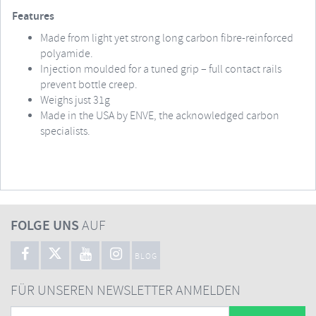
Features
Made from light yet strong long carbon fibre-reinforced
polyamide.
Injection moulded for a tuned grip – full contact rails
prevent bottle creep.
Weighs just 31g
Made in the USA by ENVE, the acknowledged carbon
specialists.
FOLGE UNS
AUF
BLOG
FÜR UNSEREN NEWSLETTER ANMELDEN