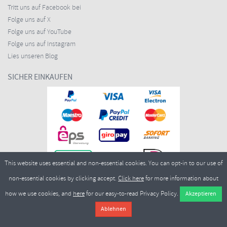
Tritt uns auf Facebook bei
Folge uns auf X
Folge uns auf YouTube
Folge uns auf Instagram
Lies unseren Blog
SICHER EINKAUFEN
This website uses essential and non-essential cookies. You can opt-in to our use of
non-essential cookies by clicking accept.
Click here
for more information about
how we use cookies, and
here
for our easy-to-read Privacy Policy.
Copyright ©2026
Merlin Cycles Ltd., Unit A4 Buckshaw Link, Ordnance Road, Buckshaw
Village, Chorley PR7 7EL United Kingdom
Tel.:
E-Mail:
+44 (0)1772 432431
sales@merlincycles.com
- Nummer des Unternehmens: