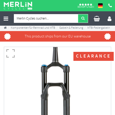
BEWERTUNGEN
Komponenten für Rennrad und MTB
Gabeln & Federung
MTB-Federgabeln
Fox 34 Float Rhythm GRIP Boost MTB Federgabeln 2022 - 29"
This product ships from our EU warehouse
CLEARANCE