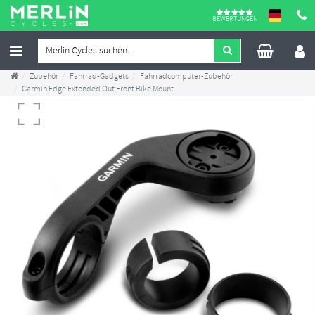
BEWERTUNGEN
Zubehör
Fahrrad-Gadgets
Fahrradcomputer-Zubehör
Garmin Edge Extended Out Front Bike Mount