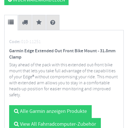
IN DEN WARENKORB LEGEN
Code:
010-11251
Garmin Edge Extended Out Front Bike Mount - 31.8mm
Clamp
Stay ahead of the pack with this extended out-front bike
mount that lets you take full advantage of the capabilities
of your Edge® without compromising your ride. This mount
with extended arm allows you to stay in a comfortable
heads-up position for easier monitoring and improved
safety.
Alle Garmin anzeigen Produkte
View All Fahrradcomputer-Zubehör