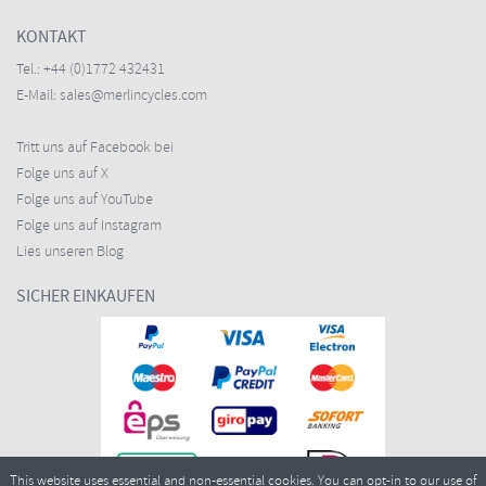
KONTAKT
Tel.:
+44 (0)1772 432431
E-Mail:
sales@merlincycles.com
Tritt uns auf Facebook bei
Folge uns auf X
Folge uns auf YouTube
Folge uns auf Instagram
Lies unseren Blog
SICHER EINKAUFEN
This website uses essential and non-essential cookies. You can opt-in to our use of