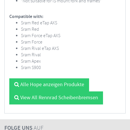
*Not suitable for IS mount fork and frames*
Compatible with:
Sram Red eTap AXS
Sram Red
Sram Force eTap AXS
Sram Force
Sram Rival eTap AXS
Sram Rival
Sram Apex
Sram S900
Alle Hope anzeigen Produkte
View All Rennrad Scheibenbremsen
FOLGE UNS
AUF