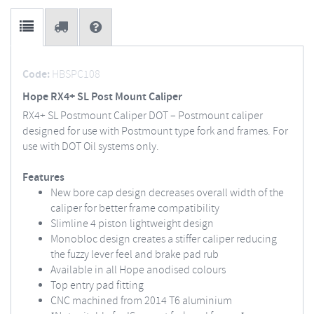
Code:
HBSPC108
Hope RX4+ SL Post Mount Caliper
RX4+ SL Postmount Caliper DOT – Postmount caliper
designed for use with Postmount type fork and frames. For
use with DOT Oil systems only.
Features
New bore cap design decreases overall width of the
caliper for better frame compatibility
Slimline 4 piston lightweight design
Monobloc design creates a stiffer caliper reducing
the fuzzy lever feel and brake pad rub
Available in all Hope anodised colours
Top entry pad fitting
CNC machined from 2014 T6 aluminium