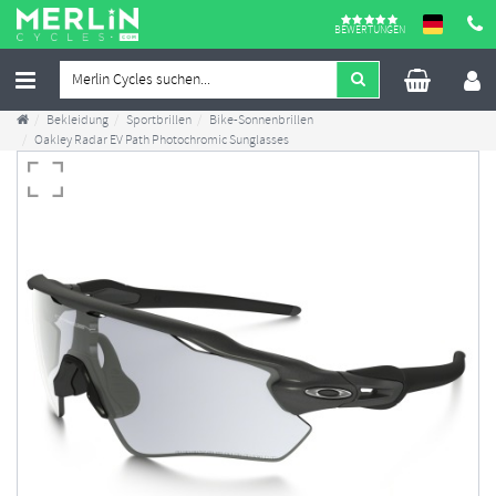
BEWERTUNGEN
Bekleidung
Sportbrillen
Bike-Sonnenbrillen
Oakley Radar EV Path Photochromic Sunglasses