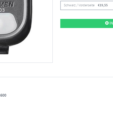
Schwarz / Vorderseite
€
19,55
IN
1600