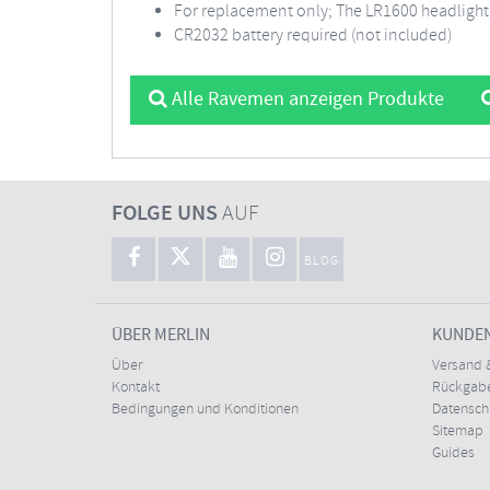
For replacement only; The LR1600 headlight
CR2032 battery required (not included)
Alle Ravemen anzeigen Produkte
FOLGE UNS
AUF
BLOG
ÜBER MERLIN
KUNDE
Über
Versand 
Kontakt
Rückgabe
Bedingungen und Konditionen
Datensc
Sitemap
Guides