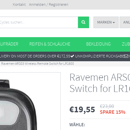
Kontakt
Anmelden / Registrieren
MARKEN
AN
AUFRÄDER
REIFEN & SCHLÄUCHE
BEKLEIDUNG
ZUB
IVERY ON MOST DE ORDERS OVER €172,55
UNKOMPLIZIERTE RÜCKGABE
Ravemen ARS03 Wireless Remote Switch for LR1600
Ravemen ARS0
Switch for LR
€
23,00
€
19,55
SPARE 15%
WÄHLE: