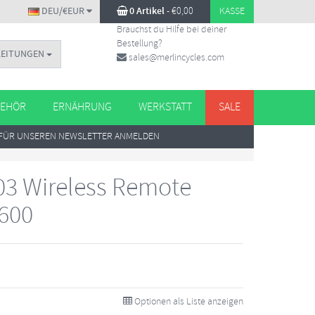
DEU/€EUR
0 Artikel
-
€
0,00
KASSE
Brauchst du Hilfe bei deiner
Bestellung?
LEITUNGEN
sales@merlincycles.com
EHÖR
ERNÄHRUNG
WERKSTATT
SALE
FÜR UNSEREN NEWSLETTER ANMELDEN
3 Wireless Remote
1600
Optionen als Liste anzeigen