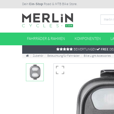
Dein
Ein-Stop
Road & MTB Bike Store.
FAHRRÄDER & RAHMEN
KOMPONENTEN
L
BEWERTUNGEN
FREE
DEL
Zubehör
Beleuchtung für Fahrräder
Bike Light Accessories