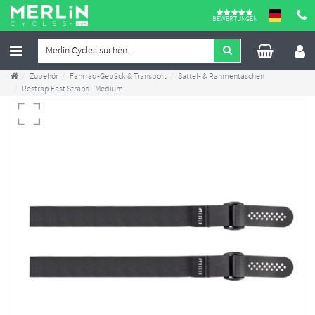
BEWERTUNGEN
Zubehör
Fahrrad-Gepäck & Transport
Sattel- & Rahmentaschen
Restrap Fast Straps - Medium