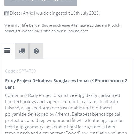
Dieser Artikel wurde eingestellt 13th July 2026.
Wenn du Hilfe bei der Suche nach einer Alternative zu diesem Produkt
benötigst, wende dich bitte an den
Kundendienst
.
Code::
SP74730
Rudy Project Deltabeat Sunglasses ImpactX Photochromic 2
Lens
Combining Rudy Project distinctive edgy design, advanced
lens technology and superior comfort in a frame built with
Rilsan®, a high performance sustainable and bio-based
polyamide developed by Arkema, Deltabeat blends optical
protection and deep wraparound fit while featuring superior
head grip geometry, adjustable ErgoNose system, rubber
temple pads and a proprietary PowerFlow ventilation solution