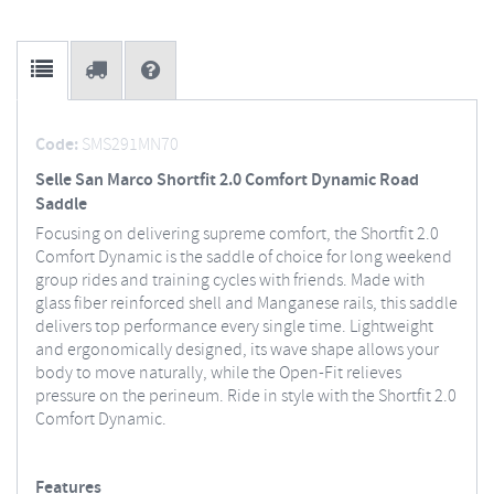
Code:
SMS291MN70
Selle San Marco Shortfit 2.0 Comfort Dynamic Road
Saddle
Focusing on delivering supreme comfort, the Shortfit 2.0
Comfort Dynamic is the saddle of choice for long weekend
group rides and training cycles with friends. Made with
glass fiber reinforced shell and Manganese rails, this saddle
delivers top performance every single time. Lightweight
and ergonomically designed, its wave shape allows your
body to move naturally, while the Open-Fit relieves
pressure on the perineum. Ride in style with the Shortfit 2.0
Comfort Dynamic.
Features