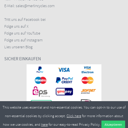
E-Mail:
sales@merlincycles.com
Tritt uns auf Facebook bei
Folge uns auf X
Folge uns auf YouTube
Folge uns auf Instagram
Lies unseren Blog
SICHER EINKAUFEN
This website uses essential and non-essential cookies. You can opt-in to our use of
non-essential cookies by clicking accept.
Click here
for more information about
how we use cookies, and
here
for our easy-to-read Privacy Policy.