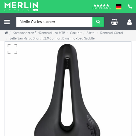
BEWERTUNGEN
Komponenten für Rennrad und MTB
Cockpit
Sättel
Rennrad-Sättel
Selle San Marco Shortfit 2.0 Comfort Dynamic Road Saddle