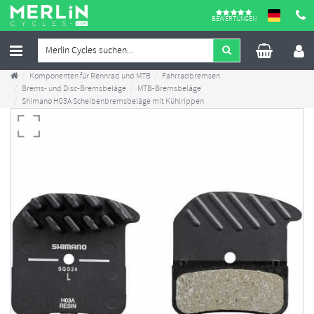
BEWERTUNGEN
Komponenten für Rennrad und MTB
Fahrradbremsen
Brems- und Disc-Bremsbeläge
MTB-Bremsbeläge
Shimano H03A Scheibenbremsbeläge mit Kühlrippen