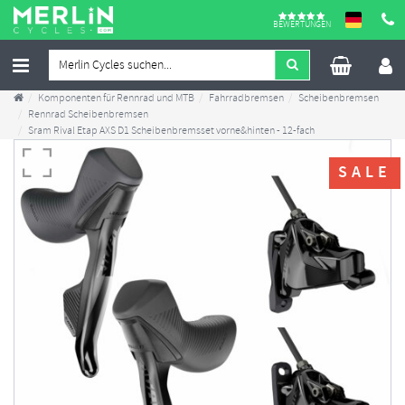
BEWERTUNGEN
Komponenten für Rennrad und MTB
Fahrradbremsen
Scheibenbremsen
Rennrad Scheibenbremsen
Sram Rival Etap AXS D1 Scheibenbremsset vorne&hinten - 12-fach
SALE