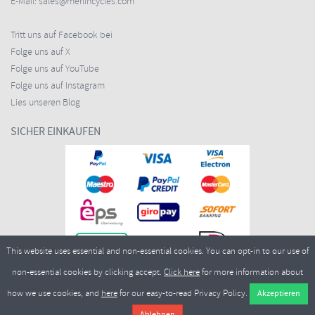
E-Mail:
sales@merlincycles.com
Tritt uns auf Facebook bei
Folge uns auf X
Folge uns auf YouTube
Folge uns auf Instagram
Lies unseren Blog
SICHER EINKAUFEN
This website uses essential and non-essential cookies. You can opt-in to our use of
non-essential cookies by clicking accept.
Click here
for more information about
how we use cookies, and
here
for our easy-to-read Privacy Policy.
Copyright ©2026
Merlin Cycles Ltd., Unit A4 Buckshaw Link, Ordnance Road, Buckshaw
Village, Chorley PR7 7EL United Kingdom