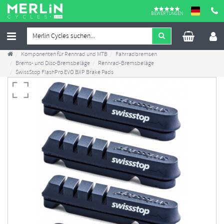
BEWERTUNGEN
Komponenten für Rennrad und MTB
Fahrradbremsen
Brems- und Disc-Bremsbeläge
Rennrad-Bremsbeläge
SwissStop FlashPro EVO BXP Brake Pads