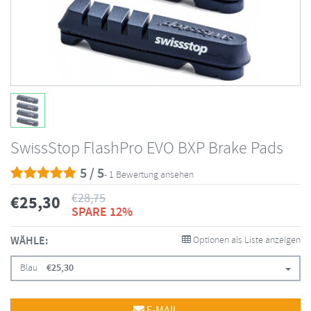
SwissStop FlashPro EVO BXP Brake Pads
5 / 5
- 1 Bewertung ansehen
€
28,75
€
25,30
SPARE 12%
WÄHLE:
Optionen als Liste anzeigen
Blau
€
25,30
E-MAIL