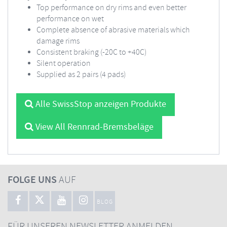
Top performance on dry rims and even better
performance on wet
Complete absence of abrasive materials which
damage rims
Consistent braking (-20C to +40C)
Silent operation
Supplied as 2 pairs (4 pads)
Alle SwissStop anzeigen Produkte
View All Rennrad-Bremsbeläge
FOLGE UNS
AUF
BLOG
FÜR UNSEREN NEWSLETTER ANMELDEN