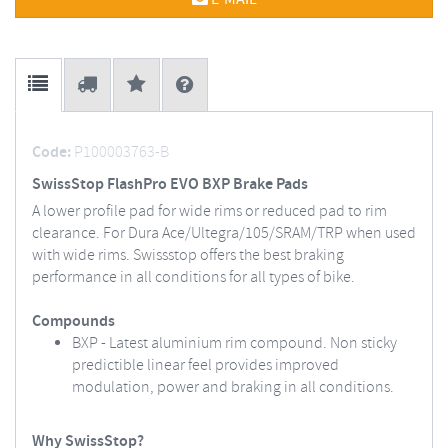
Code:
P100003763-B
SwissStop FlashPro EVO BXP Brake Pads
A lower profile pad for wide rims or reduced pad to rim
clearance. For Dura Ace/Ultegra/105/SRAM/TRP when used
with wide rims. Swissstop offers the best braking
performance in all conditions for all types of bike.
Compounds
BXP - Latest aluminium rim compound. Non sticky
predictible linear feel provides improved
modulation, power and braking in all conditions.
Why SwissStop?