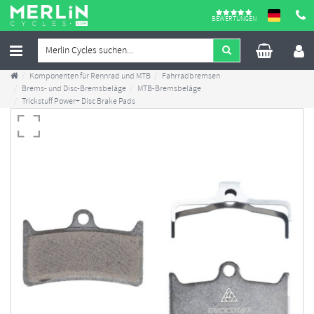
BEWERTUNGEN
Komponenten für Rennrad und MTB
Fahrradbremsen
Brems- und Disc-Bremsbeläge
MTB-Bremsbeläge
Trickstuff Power+ Disc Brake Pads