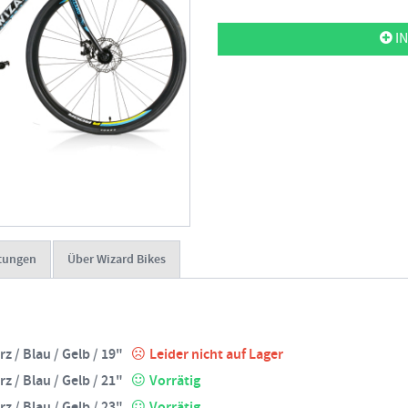
IN
tungen
Über Wizard Bikes
z / Blau / Gelb / 19"
Leider nicht auf Lager
z / Blau / Gelb / 21"
Vorrätig
z / Blau / Gelb / 23"
Vorrätig