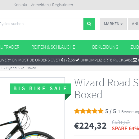
Kontakt
Anmelden / Registrieren
MARKEN
AN
AUFRÄDER
REIFEN & SCHLÄUCHE
BEKLEIDUNG
ZUB
IVERY ON MOST DE ORDERS OVER €172,55
UNKOMPLIZIERTE RÜCKGABE
 1.7 Hybrid Bike - Boxed
Wizard Road Sp
BIG BIKE SALE
Boxed
5 / 5
- 1 Bewertun
€
631,53
€
224,32
SPARE 64%