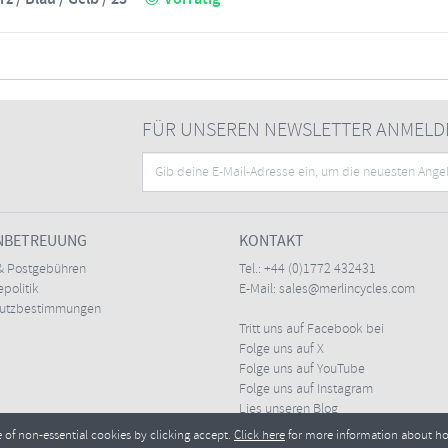
FÜR UNSEREN NEWSLETTER ANMELD
NBETREUUNG
KONTAKT
& Postgebühren
Tel.:
+44 (0)1772 432431
politik
E-Mail:
sales@merlincycles.com
hutzbestimmungen
Tritt uns auf Facebook bei
Folge uns auf X
Folge uns auf YouTube
Folge uns auf Instagram
Lies unseren Blog
e of non-essential cookies by clicking accept.
Click here
for more information about h