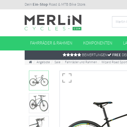
Dein
Ein-Stop
Road & MTB Bike Store.
FAHRRÄDER & RAHMEN
KOMPONENTEN
L
BEWERTUNGEN
FREE
DEL
Angebote
Sale
Fahrräder und Rahmen
Wizard Road Sport