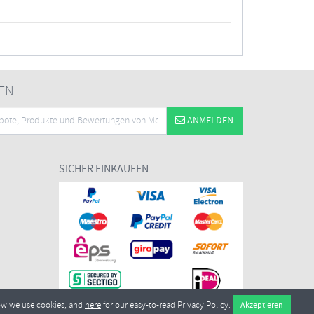
EN
ANMELDEN
SICHER EINKAUFEN
ow we use cookies, and
here
for our easy-to-read Privacy Policy.