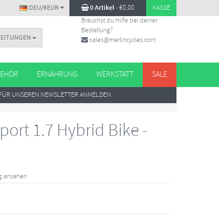
DEU/€EUR
0 Artikel
-
€
0,00
KASSE
Brauchst du Hilfe bei deiner
Bestellung?
LEITUNGEN
sales@merlincycles.com
EHÖR
ERNÄHRUNG
WERKSTATT
SALE
FÜR UNSEREN NEWSLETTER ANMELDEN
ort 1.7 Hybrid Bike -
g ansehen