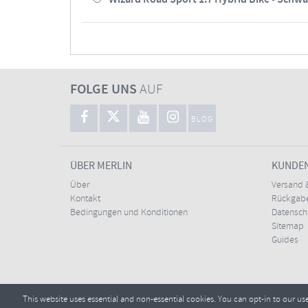
FOLGE UNS
AUF
BLOG
ÜBER MERLIN
KUNDE
Über
Versand 
Kontakt
Rückgabe
Bedingungen und Konditionen
Datensc
Sitemap
Guides
This website uses essential and non-essential cookies. You can opt-in to our us