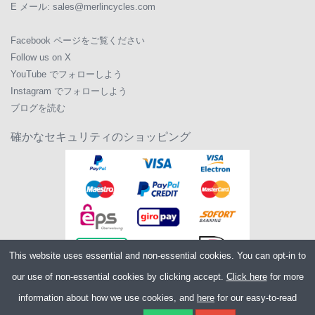
E メール:
sales@merlincycles.com
Facebook ページをご覧ください
Follow us on X
YouTube でフォローしよう
Instagram でフォローしよう
ブログを読む
確かなセキュリティのショッピング
This website uses essential and non-essential cookies. You can opt-in to
our use of non-essential cookies by clicking accept.
Click here
for more
information about how we use cookies, and
here
for our easy-to-read
Copyright ©2026
Merlin Cycles Ltd., Unit A4 Buckshaw Link, Ordnance Road,