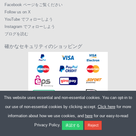
Facebook ページをご覧ください
Follow us on X
YouTube でフォローしよう
Instagram でフォローしよう
ブログを読む
確かなセキュリティのショッピング
This website uses essential and non-essential cookies. You can opt-in to
our use of non-essential cookies by clicking accept.
Click here
for more
information about how we use cookies, and
here
for our easy-to-read
Copyright ©2026
Merlin Cycles Ltd., Unit A4 Buckshaw Link, Ordnance Road,
Privacy Policy.
Buckshaw Village, Chorley PR7 7EL United Kingdom
電話番号:
+44 (0)1772 432431
E メール:
sales@merlincycles.com
- 会社番号: