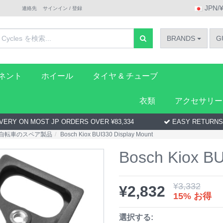
JPN/
連絡先
サインイン / 登録
BRANDS
G
ーネント
ホイール
タイヤ & チューブ
衣類
アクセサリー
VERY ON MOST JP ORDERS OVER ¥83,334
EASY RETURNS
自転車のスペア製品
Bosch Kiox BUI330 Display Mount
Bosch Kiox BU
¥
3,332
¥
2,832
15% お得
選択する: