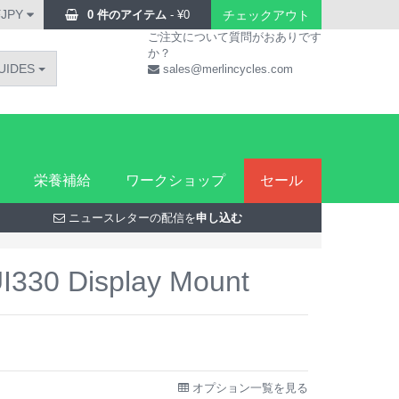
¥JPY
0 件のアイテム
-
¥
0
チェックアウト
ご注文について質問がおありです
か？
UIDES
sales@merlincycles.com
栄養補給
ワークショップ
セール
ニュースレターの配信を
申し込む
I330 Display Mount
オプション一覧を見る