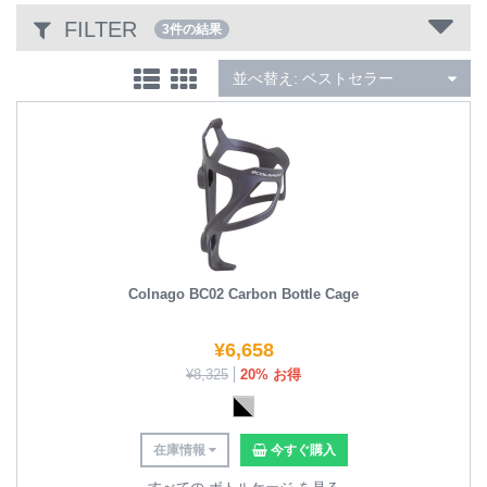
FILTER
3件の結果
元々はロード フレームのみを作っていましたが、現在ではシクロクロ
ス フレームや一風変わった限定版のマウンテンバイク、および様々な
材料を使用した製品も作っています。Colnago はカーボンフレームを大
並べ替え:
ベストセラー
衆に提供した最初のメーカーのひとつであり、継続的にカーボンフレー
ムのデザインを革新してきました。いくつかの合金モデルも製造してお
り、現行のスチールフレームもプロ バイクレーサーに提供するために
最初に製造を始めた昔と変わらず愛用されています。
Colnago BC02 Carbon Bottle Cage
¥
6,658
¥
8,325
20% お得
在庫情報
今すぐ購入