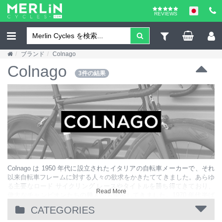
REVIEWS
ブランド
Colnago
Colnago
3件の結果
Colnago は 1950 年代に設立されたイタリアの自転車メーカーで、それ
以来自転車フレームに対する人々の欲求をかきたててきました。あらゆ
る主要なロード サイクリング レースやタイトルを勝ち得てきており、
Read More
偉大なチャンピオンたちの幾人かも使用してきました。1970 年代半ば
以降は継続的にプロのロードチームのスポンサーをしているため、トッ
CATEGORIES
プレベルのレースでは常に Colnago を目にすることになります。