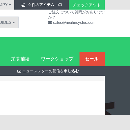
¥JPY
0 件のアイテム
-
¥
0
チェックアウト
ご注文について質問がおありです
か？
UIDES
sales@merlincycles.com
栄養補給
ワークショップ
セール
ニュースレターの配信を
申し込む