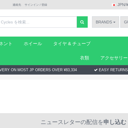
JPN/
連絡先
サインイン / 登録
BRANDS
G
ーネント
ホイール
タイヤ & チューブ
衣類
アクセサリー
VERY ON MOST JP ORDERS OVER ¥83,334
EASY RETURNS
ニュースレターの配信を
申し込む