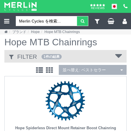
REVIEWS
ブランド
Hope
Hope MTB Chainrings
Hope MTB Chainrings
FILTER
1件の結果
並べ替え:
ベストセラー
Hope Spiderless Direct Mount Retainer Boost Chainring