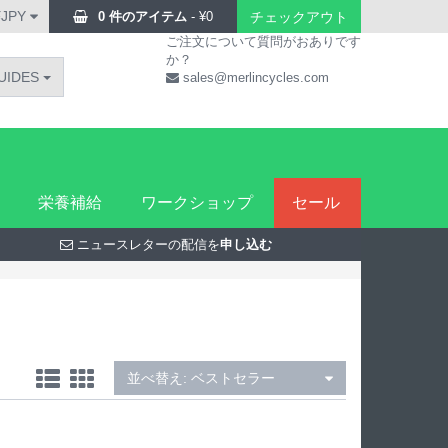
¥JPY
0 件のアイテム
-
¥
0
チェックアウト
ご注文について質問がおありです
か？
UIDES
sales@merlincycles.com
栄養補給
ワークショップ
セール
ニュースレターの配信を
申し込む
並べ替え:
ベストセラー