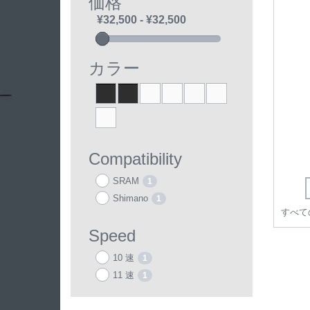
価格
カラー
Black
ブラック
ブルー
オレンジ
パープル
レッド
1
1
1
1
1
1
シルバー
1
Compatibility
SRAM
1
Shimano
1
Speed
10 速
1
11 速
1