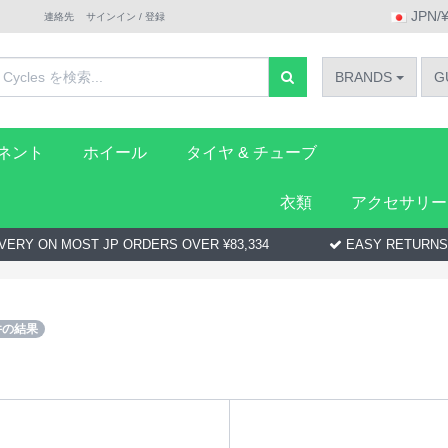
JPN/
連絡先
サインイン / 登録
BRANDS
G
ーネント
ホイール
タイヤ & チューブ
衣類
アクセサリー
VERY ON MOST JP ORDERS OVER ¥83,334
EASY RETURNS
件の結果