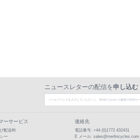
ニュースレターの配信を
申し込む
マーサービス
連絡先
び配送料
電話番号:
+44 (0)1772 432431
シー
E メール:
sales@merlincycles.com