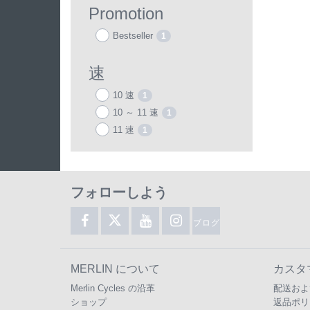
Promotion
Bestseller
1
速
10 速
1
10 ～ 11 速
1
11 速
1
フォローしよう
ブログ
MERLIN について
カスタ
Merlin Cycles の沿革
配送およ
ショップ
返品ポリ