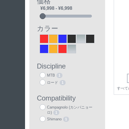
価格
カラー
Red
Orange
Blue
Black
Silver
ブラック
1
1
1
1
1
1
ブルー
オレンジ
レッド
シルバー
1
1
1
1
Discipline
MTB
1
ロード
1
Compatibility
Campagnolo (カンパニョー
ロ)
1
Shimano
1