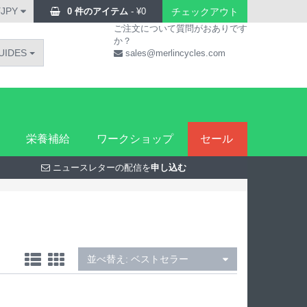
¥JPY
0 件のアイテム
-
¥
0
チェックアウト
ご注文について質問がおありです
か？
UIDES
sales@merlincycles.com
栄養補給
ワークショップ
セール
ニュースレターの配信を
申し込む
並べ替え:
ベストセラー