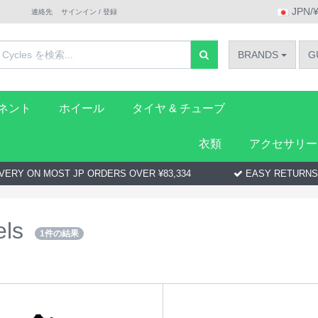
JPN/
連絡先
サインイン / 登録
BRANDS
G
ーネント
ホイール
タイヤ & チューブ
衣類
アクセサリー
VERY ON MOST JP ORDERS OVER ¥83,334
EASY RETURNS
ls
1件の結果