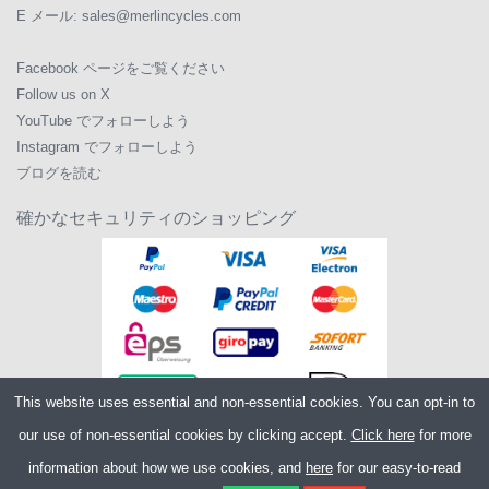
E メール:
sales@merlincycles.com
Facebook ページをご覧ください
Follow us on X
YouTube でフォローしよう
Instagram でフォローしよう
ブログを読む
確かなセキュリティのショッピング
This website uses essential and non-essential cookies. You can opt-in to
our use of non-essential cookies by clicking accept.
Click here
for more
information about how we use cookies, and
here
for our easy-to-read
Copyright ©2026
Merlin Cycles Ltd., Unit A4 Buckshaw Link, Ordnance Road,