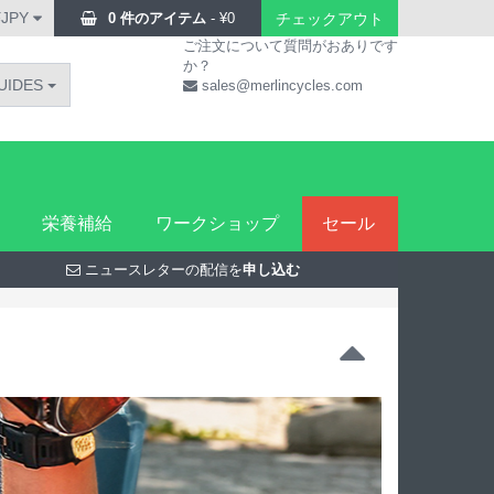
¥JPY
0 件のアイテム
-
¥
0
チェックアウト
ご注文について質問がおありです
か？
UIDES
sales@merlincycles.com
栄養補給
ワークショップ
セール
ニュースレターの配信を
申し込む