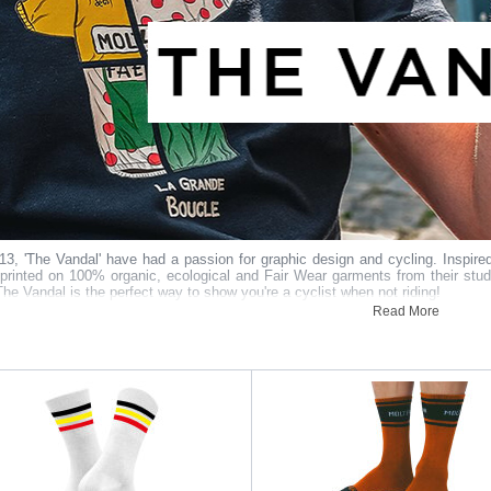
13, 'The Vandal' have had a passion for graphic design and cycling. Inspire
 printed on 100% organic, ecological and Fair Wear garments from their studi
he Vandal is the perfect way to show you're a cyclist when not riding!
Read More