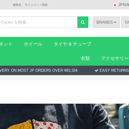
JPN/
連絡先
サインイン / 登録
BRANDS
G
ーネント
ホイール
タイヤ & チューブ
衣類
アクセサリー
VERY ON MOST JP ORDERS OVER ¥83,334
EASY RETURNS