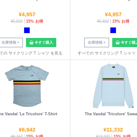
¥
4,957
¥
4,957
¥
5,832
15% お得
¥
5,832
15% お得
在庫情報
今すぐ購入
在庫情報
今すぐ購
ての サイクリング T シャツ を見る
すべての サイクリング T シャツ
he Vandal 'Le Tricolore' T-Shirt
The Vandal 'Tricolore' Swea
¥
6,942
¥
11,332
¥
8,167
15% お得
¥
13,332
15% お得