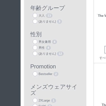
年齢グループ
大人
The V
13
(ありません)
3
性別
男女兼用
4
男性
4
(ありません)
12
すべ
Promotion
Bestseller
2
メンズウェアサイ
ズ
2XLarge
1
The