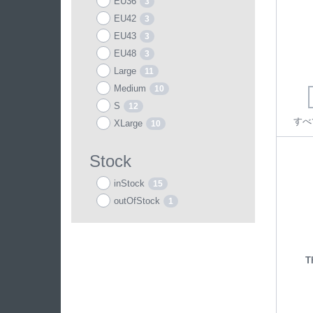
EU36
3
EU42
3
EU43
3
EU48
3
Large
11
Medium
10
S
12
すべ
XLarge
10
Stock
inStock
15
outOfStock
1
T