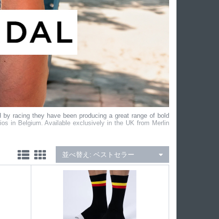
d by racing they have been producing a great range of bold
os in Belgium. Available exclusively in the UK from Merlin
並べ替え:
ベストセラー