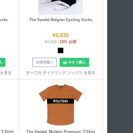
ocks
The Vandal Belgian Cycling Socks
¥
2,832
¥
3,332
15% お得
入
在庫情報
今すぐ購入
 を見る
すべての サイクリング ソックス を見る
 T-Shirt
The Vandal 'Molteni Premium' T-Shirt