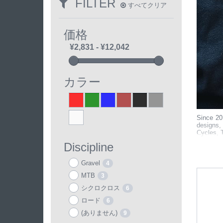
FILTER
すべてクリア
価格
カラー
Red
Green
Blue
Brown
Black
Grey
1
1
7
2
1
3
White
2
Since 20
designs,
Cycles, T
Discipline
Gravel
4
MTB
3
シクロクロス
6
ロード
6
(ありません)
9