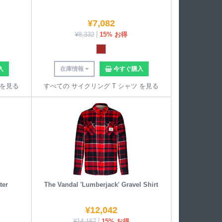
¥
7,082
¥
8,332
15% お得
入
在庫情報
今すぐ購入
 を見る
すべての サイクリング T シャツ を見る
ter
The Vandal 'Lumberjack' Gravel Shirt
¥
12,042
¥
14,167
15% お得