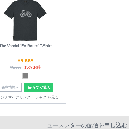
The Vandal 'En Route' T-Shirt
¥
5,665
¥
6,665
15% お得
在庫情報
今すぐ購入
ての サイクリング T シャツ を見る
ニュースレターの配信を
申し込む