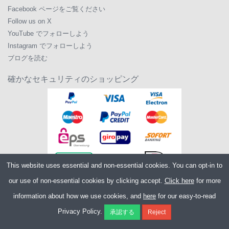
Facebook ページをご覧ください
Follow us on X
YouTube でフォローしよう
Instagram でフォローしよう
ブログを読む
確かなセキュリティのショッピング
This website uses essential and non-essential cookies. You can opt-in to
our use of non-essential cookies by clicking accept.
Click here
for more
information about how we use cookies, and
here
for our easy-to-read
Copyright ©2026
Merlin Cycles Ltd., Unit A4 Buckshaw Link, Ordnance Road,
Privacy Policy.
Buckshaw Village, Chorley PR7 7EL United Kingdom
電話番号:
+44 (0)1772 432431
E メール:
sales@merlincycles.com
- 会社番号: