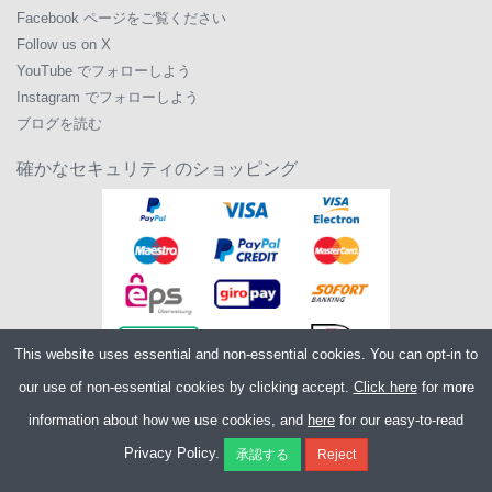
Facebook ページをご覧ください
Follow us on X
YouTube でフォローしよう
Instagram でフォローしよう
ブログを読む
確かなセキュリティのショッピング
This website uses essential and non-essential cookies. You can opt-in to
our use of non-essential cookies by clicking accept.
Click here
for more
information about how we use cookies, and
here
for our easy-to-read
Copyright ©2026
Merlin Cycles Ltd., Unit A4 Buckshaw Link, Ordnance Road,
Privacy Policy.
Buckshaw Village, Chorley PR7 7EL United Kingdom
電話番号:
+44 (0)1772 432431
E メール:
sales@merlincycles.com
- 会社番号: