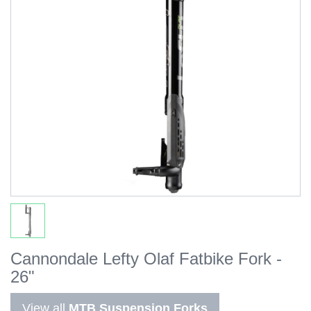
Cannondale Lefty Olaf Fatbike Fork -
26"
View all
MTB Suspension Forks