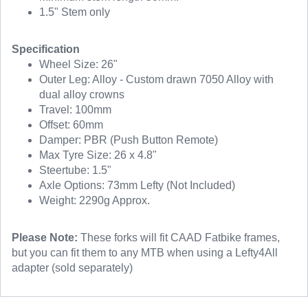
1.5" Stem only
Specification
Wheel Size: 26"
Outer Leg: Alloy - Custom drawn 7050 Alloy with
dual alloy crowns
Travel: 100mm
Offset: 60mm
Damper: PBR (Push Button Remote)
Max Tyre Size: 26 x 4.8"
Steertube: 1.5"
Axle Options: 73mm Lefty (Not Included)
Weight: 2290g Approx.
Please Note:
These forks will fit CAAD Fatbike frames,
but you can fit them to any MTB when using a Lefty4All
adapter (sold separately)