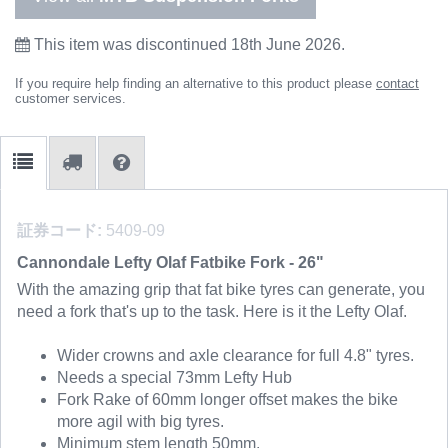
This item was discontinued 18th June 2026.
If you require help finding an alternative to this product please
contact
customer services.
証券コード:
5409-09
Cannondale Lefty Olaf Fatbike Fork - 26"
With the amazing grip that fat bike tyres can generate, you
need a fork that's up to the task.
Here is it the Lefty Olaf.
Wider crowns and axle clearance for full 4.8" tyres.
Needs a special 73mm Lefty Hub
Fork Rake of 60mm longer offset makes the bike
more agil with big tyres.
Minimum stem length 50mm.