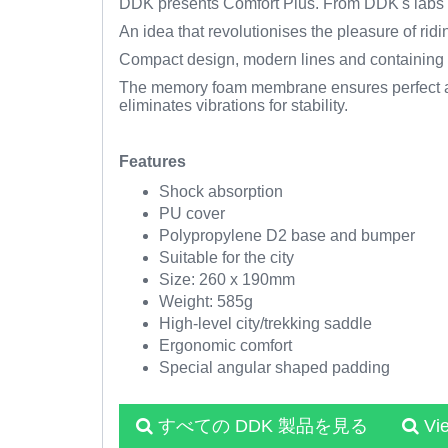
DDK presents Comfort Plus. From DDK's labs co
An idea that revolutionises the pleasure of rid
Compact design, modern lines and containing spe
The memory foam membrane ensures perfect adh
eliminates vibrations for stability.
Features
Shock absorption
PU cover
Polypropylene D2 base and bumper
Suitable for the city
Size: 260 x 190mm
Weight: 585g
High-level city/trekking saddle
Ergonomic comfort
Special angular shaped padding
すべての DDK 製品を見る
Vi