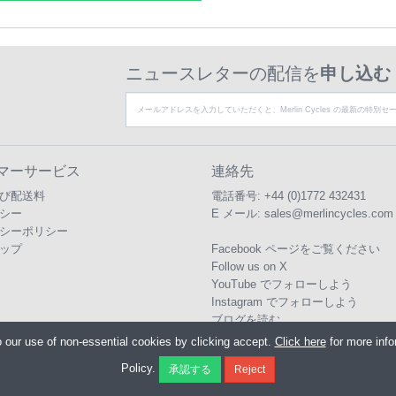
ニュースレターの配信を
申し込む
マーサービス
連絡先
び配送料
電話番号:
+44 (0)1772 432431
シー
E メール:
sales@merlincycles.com
シーポリシー
ップ
Facebook ページをご覧ください
Follow us on X
YouTube でフォローしよう
Instagram でフォローしよう
ブログを読む
o our use of non-essential cookies by clicking accept.
Click here
for more inf
Policy.
 Cycles Ltd., Unit A4 Buckshaw Link, Ordnance Road, Buckshaw Village, Chorley