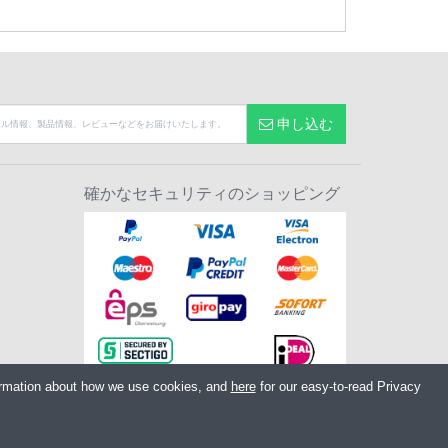
申し込む
確かなセキュリティのショッピング
ormation about how we use cookies, and
here
for our easy-to-read Privacy
 PR7 7EL United Kingdom