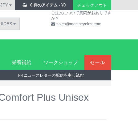
¥JPY
0 件のアイテム
-
¥
0
チェックアウト
ご注文について質問がおありです
か？
UIDES
sales@merlincycles.com
栄養補給
ワークショップ
セール
ニュースレターの配信を
申し込む
omfort Plus Unisex