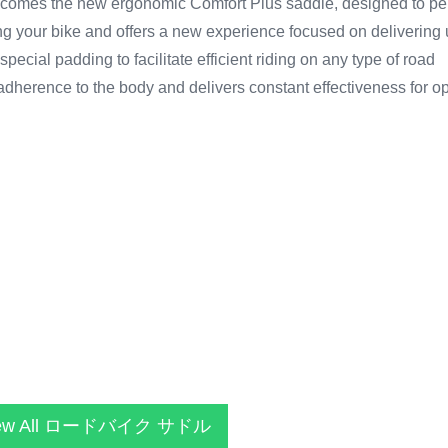
mes the new ergonomic Comfort Plus saddle, designed to perfect
ing your bike and offers a new experience focused on delivering 
cial padding to facilitate efficient riding on any type of road
erence to the body and delivers constant effectiveness for op
ew All ロードバイク サドル