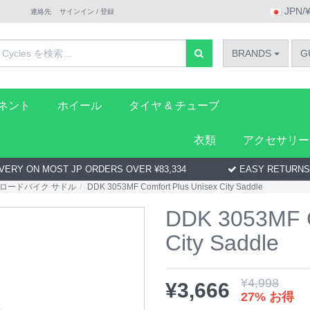
JPN/
連絡先
サインイン / 登録
BRANDS
G
ーネント
ホイール
タイヤ & チューブ
衣類
アクセサリー
VERY ON MOST JP ORDERS OVER ¥83,334
EASY RETURNS
ロードバイク サドル
DDK 3053MF Comfort Plus Unisex City Saddle
DDK 3053MF C
City Saddle
¥
4,998
¥
3,666
27% お得