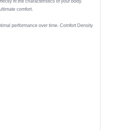
ly fit the characteristics of your body.
ultimate comfort.
timal performance over time. Comfort Density