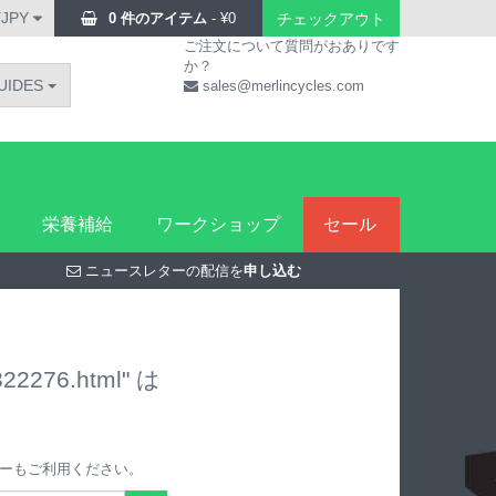
¥JPY
0 件のアイテム
-
¥
0
チェックアウト
ご注文について質問がおありです
か？
UIDES
sales@merlincycles.com
栄養補給
ワークショップ
セール
ニュースレターの配信を
申し込む
322276.html" は
ーもご利用ください。