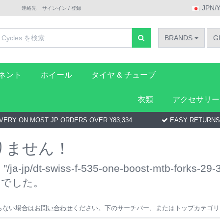
JPN/
連絡先
サインイン / 登録
BRANDS
G
ーネント
ホイール
タイヤ & チューブ
衣類
アクセサリー
VERY ON MOST JP ORDERS OVER ¥83,334
EASY RETURNS
りません！
jp/dt-swiss-f-535-one-boost-mtb-forks-29-
んでした。
らない場合は
お問い合わせ
ください。下のサーチバー、またはトップカテゴリ