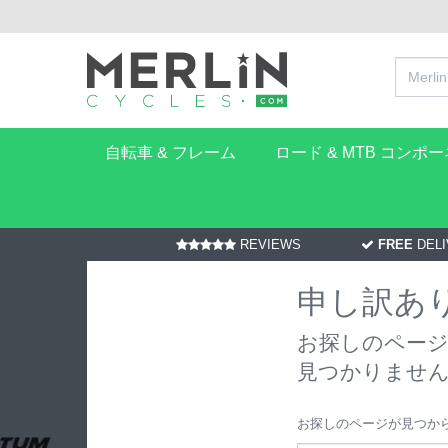
自転車 & フレーム
ロード & MTB コンポ
REVIEWS
FREE
DELI
申し訳あ
お探しのページ "/ja-
見つかりませ
お探しのページが見つか