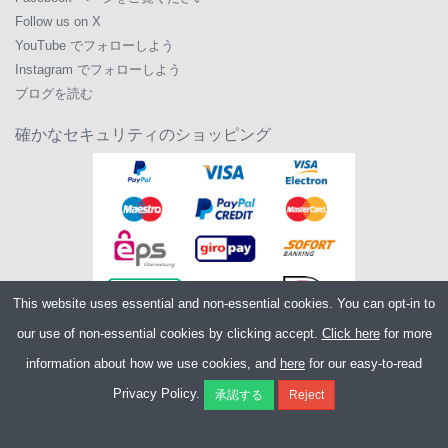
Follow us on X
YouTube でフォローしよう
Instagram でフォローしよう
ブログを読む
確かなセキュリティのショッピング
This website uses essential and non-essential cookies. You can opt-in to
our use of non-essential cookies by clicking accept.
Click here
for more
information about how we use cookies, and
here
for our easy-to-read
Copyright ©2026
Merlin Cycles Ltd., Unit A4 Buckshaw Link, Ordnance Road,
Privacy Policy.
Buckshaw Village, Chorley PR7 7EL United Kingdom
電話番号:
+44 (0)1772 432431
E メール:
sales@merlincycles.com
- 会社番号:
02826103
| VAT 番号:
GB604764933