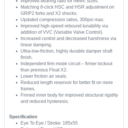
Improved bearing ratio for metric sizes.
Matching 8-click HSC and HSR adjustment on
GRIP2 forks and X2 shocks.
Updated compression ratios, 300psi max.
Improved high-speed rebound tunability via
addition of VVC (Variable Valve Control).
Increased control and decreased harshness via
linear damping.
Ultra-low-friction, highly durable damper shaft
finish.
Independent firm mode circuit – firmer lockout
than previous Float X2.
Lower friction air seals.
Reduced length reservoir for better fit on more
frames.
Finned inner body for improved structural rigidity
and reduced hysteresis.
Specification
Eye To Eye / Stroke: 185x55