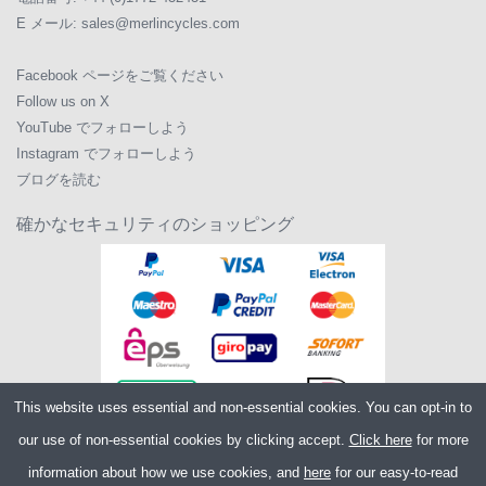
E メール:
sales@merlincycles.com
Facebook ページをご覧ください
Follow us on X
YouTube でフォローしよう
Instagram でフォローしよう
ブログを読む
確かなセキュリティのショッピング
This website uses essential and non-essential cookies. You can opt-in to
our use of non-essential cookies by clicking accept.
Click here
for more
information about how we use cookies, and
here
for our easy-to-read