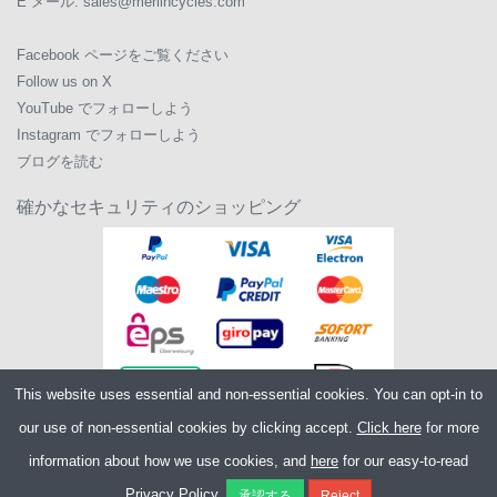
E メール:
sales@merlincycles.com
Facebook ページをご覧ください
Follow us on X
YouTube でフォローしよう
Instagram でフォローしよう
ブログを読む
確かなセキュリティのショッピング
This website uses essential and non-essential cookies. You can opt-in to
our use of non-essential cookies by clicking accept.
Click here
for more
information about how we use cookies, and
here
for our easy-to-read
Copyright ©2026
Merlin Cycles Ltd., Unit A4 Buckshaw Link, Ordnance Road,
Privacy Policy.
Buckshaw Village, Chorley PR7 7EL United Kingdom