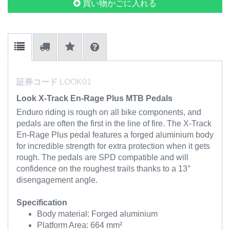
買い物かごに入れる
証券コード
LOOK01
Look X-Track En-Rage Plus MTB Pedals
Enduro riding is rough on all bike components, and
pedals are often the first in the line of fire. The X-Track
En-Rage Plus pedal features a forged aluminium body
for incredible strength for extra protection when it gets
rough. The pedals are SPD compatible and will
confidence on the roughest trails thanks to a 13°
disengagement angle.
Specification
Body material: Forged aluminium
Platform Area: 664 mm²