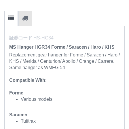
証券コード
HS-HG34
MS Hanger HGR34 Forme / Saracen / Haro / KHS
Replacement gear hanger for Forme / Saracen / Haro /
KHS / Merida / Centurion/ Apollo / Orange / Carrera,
Same hanger as WMFG-54
Compatible With:
Forme
Various models
Saracen
Tufftrax