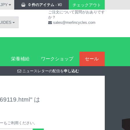
¥JPY
0 件のアイテム
-
¥
0
チェックアウト
ご注文について質問がおありです
か？
UIDES
sales@merlincycles.com
栄養補給
ワークショップ
セール
ニュースレターの配信を
申し込む
69119.html" は
ーもご利用ください。