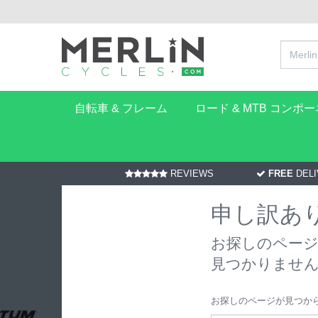
自転車 & フレーム
ロード & MTB コンポ
REVIEWS
FREE
DELI
申し訳あ
お探しのページ "/ja-
見つかりませ
お探しのページが見つか