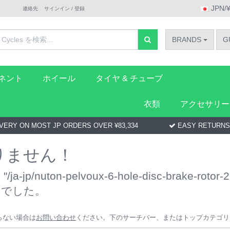
JPN/
連絡先
サインイン / 登録
BRANDS
G
ーネント
ホイール
タイヤ & チューブ
衣類
アクセサリー
VERY ON MOST JP ORDERS OVER ¥83,334
EASY RETURNS
りません！
jp/nuton-pelvoux-6-hole-disc-brake-rotor-2
んでした。
らない場合は
お問い合わせ
ください。下のサーチバー、またはトップカテゴリ