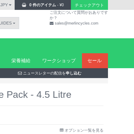
¥JPY
0 件のアイテム
-
¥
0
チェックアウト
ご注文について質問がおありです
か？
UIDES
sales@merlincycles.com
栄養補給
ワークショップ
セール
ニュースレターの配信を
申し込む
 Pack - 4.5 Litre
オプション一覧を見る