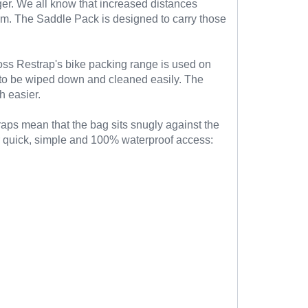
onger. We all know that increased distances
oom. The Saddle Pack is designed to carry those
oss Restrap's bike packing range is used on
t to be wiped down and cleaned easily. The
h easier.
traps mean that the bag sits snugly against the
or quick, simple and 100% waterproof access: