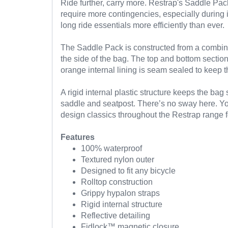
Ride further, carry more. Restrap's Saddle Pack i
require more contingencies, especially during 
long ride essentials more efficiently than ever.
The Saddle Pack is constructed from a combina
the side of the bag. The top and bottom secti
orange internal lining is seam sealed to keep 
A rigid internal plastic structure keeps the bag
saddle and seatpost. There’s no sway here. You
design classics throughout the Restrap range f
Features
100% waterproof
Textured nylon outer
Designed to fit any bicycle
Rolltop construction
Grippy hypalon straps
Rigid internal structure
Reflective detailing
Fidlock™ magnetic closure