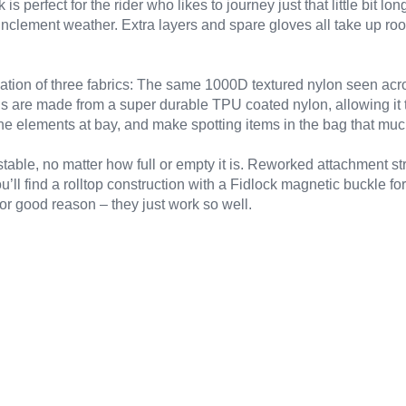
s perfect for the rider who likes to journey just that little bit l
inclement weather. Extra layers and spare gloves all take up r
tion of three fabrics: The same 1000D textured nylon seen acr
ons are made from a super durable TPU coated nylon, allowing i
the elements at bay, and make spotting items in the bag that muc
 stable, no matter how full or empty it is. Reworked attachment s
’ll find a rolltop construction with a Fidlock magnetic buckle f
or good reason – they just work so well.