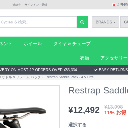
JPN/
連絡先
サインイン / 登録
BRANDS
G
ーネント
ホイール
タイヤ & チューブ
衣類
アクセサリー
VERY ON MOST JP ORDERS OVER ¥83,334
EASY RETURNS
車サドル & フレーム パック
Restrap Saddle Pack - 4.5 Litre
Restrap Saddle
¥
13,998
¥
12,492
11% お得
選択する: