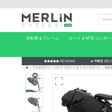
自転車 & フレーム
ロード & MTB コンポ
REVIEWS
FREE
DELI
アクセサリー
バイク ラゲッジ & トランスポート
自転