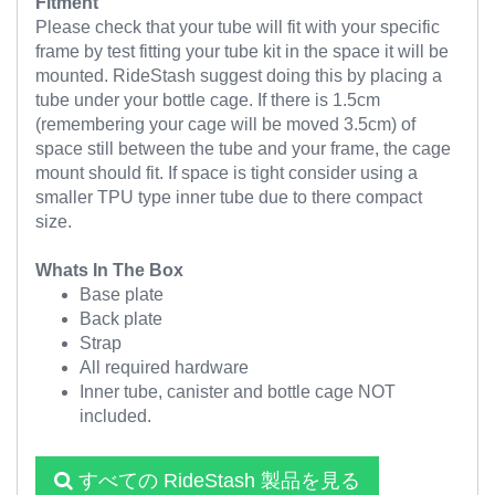
Fitment
Please check that your tube will fit with your specific
frame by test fitting your tube kit in the space it will be
mounted. RideStash suggest doing this by placing a
tube under your bottle cage. If there is 1.5cm
(remembering your cage will be moved 3.5cm) of
space still between the tube and your frame, the cage
mount should fit. If space is tight consider using a
smaller TPU type inner tube due to there compact
size.
Whats In The Box
Base plate
Back plate
Strap
All required hardware
Inner tube, canister and bottle cage NOT
included.
すべての RideStash 製品を見る