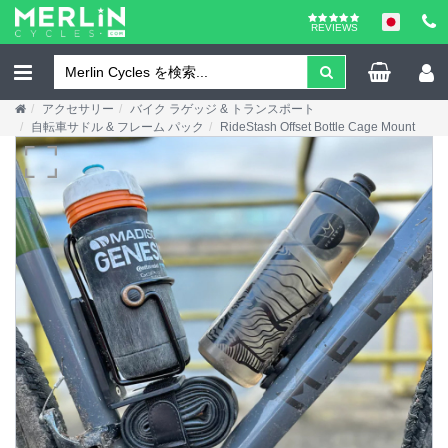
REVIEWS
アクセサリー
バイク ラゲッジ & トランスポート
自転車サドル & フレーム パック
RideStash Offset Bottle Cage Mount