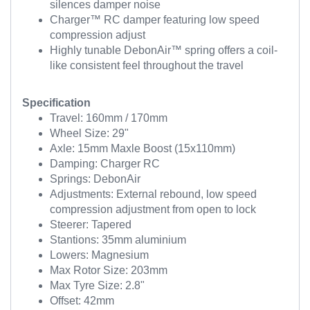
silences damper noise
Charger™ RC damper featuring low speed
compression adjust
Highly tunable DebonAir™ spring offers a coil-
like consistent feel throughout the travel
Specification
Travel: 160mm / 170mm
Wheel Size: 29"
Axle: 15mm Maxle Boost (15x110mm)
Damping: Charger RC
Springs: DebonAir
Adjustments: External rebound, low speed
compression adjustment from open to lock
Steerer: Tapered
Stantions: 35mm aluminium
Lowers: Magnesium
Max Rotor Size: 203mm
Max Tyre Size: 2.8"
Offset: 42mm