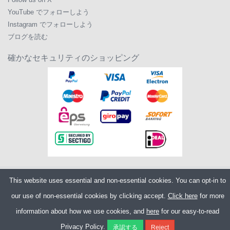
YouTube でフォローしよう
Instagram でフォローしよう
ブログを読む
確かなセキュリティのショッピング
This website uses essential and non-essential cookies. You can opt-in to
Copyright ©2026
Merlin Cycles Ltd., Unit A4 Buckshaw Link, Ordnance Road,
Buckshaw Village, Chorley PR7 7EL United Kingdom
our use of non-essential cookies by clicking accept.
Click here
for more
電話番号:
+44 (0)1772 432431
E メール:
sales@merlincycles.com
- 会社番号:
02826103
| VAT 番号:
GB604764933
information about how we use cookies, and
here
for our easy-to-read
Privacy Policy.