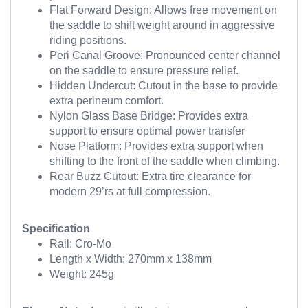
Flat Forward Design: Allows free movement on
the saddle to shift weight around in aggressive
riding positions.
Peri Canal Groove: Pronounced center channel
on the saddle to ensure pressure relief.
Hidden Undercut: Cutout in the base to provide
extra perineum comfort.
Nylon Glass Base Bridge: Provides extra
support to ensure optimal power transfer
Nose Platform: Provides extra support when
shifting to the front of the saddle when climbing.
Rear Buzz Cutout: Extra tire clearance for
modern 29’rs at full compression.
Specification
Rail: Cro-Mo
Length x Width: 270mm x 138mm
Weight: 245g