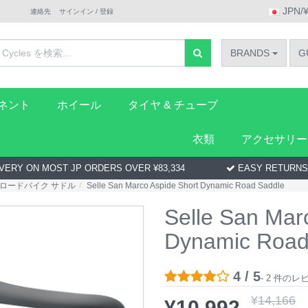
JPN/
連絡先
サインイン / 登録
BRANDS
G
ーネント
ホイール
タイヤ & チューブ
衣類
アクセサリー
VERY ON MOST JP ORDERS OVER ¥83,334
EASY RETURNS
ロードバイク サドル
Selle San Marco Aspide Short Dynamic Road Saddle
Selle San Mar
Dynamic Road
4 / 5
- 2 件の
¥
14,166
¥
10,992