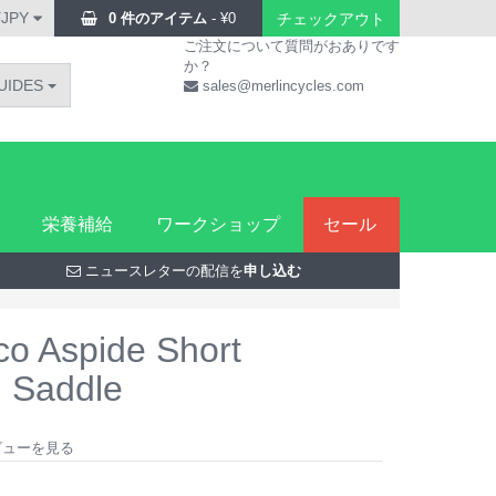
¥JPY
0 件のアイテム
-
¥
0
チェックアウト
ご注文について質問がおありです
か？
UIDES
sales@merlincycles.com
栄養補給
ワークショップ
セール
ニュースレターの配信を
申し込む
co Aspide Short
 Saddle
レビューを見る