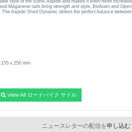
le style of the iconic Aspide and makes it even more incredibl
 and Maganese rails bring strength and style, Biofoam and Open-
 The Aspide Short Dynamic strikes the perfect balance between 
2 155 x 250 mm
View All ロードバイク サドル
ニュースレターの配信を
申し込む