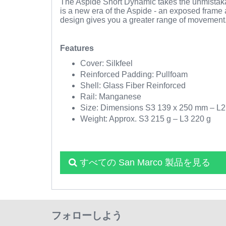
The Aspide Short Dynamic takes the unmistakab
is a new era of the Aspide - an exposed frame
design gives you a greater range of movement.
Features
Cover: Silkfeel
Reinforced Padding: Pullfoam
Shell: Glass Fiber Reinforced
Rail: Manganese
Size: Dimensions S3 139 x 250 mm – L
Weight: Approx. S3 215 g – L3 220 g
すべての San Marco 製品を見る
フォローしよう