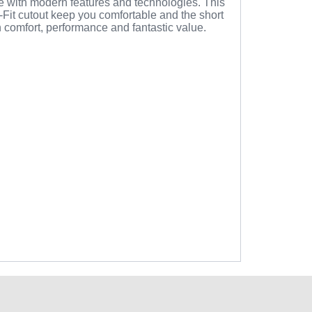
e with modern features and technologies. This
Fit cutout keep you comfortable and the short
comfort, performance and fantastic value.