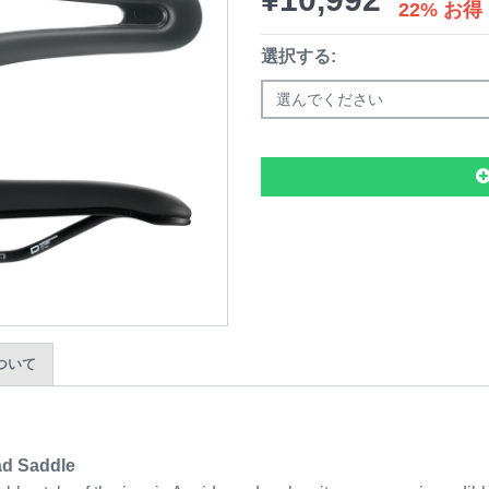
22% お得
選択する:
選んでください
 について
ad Saddle