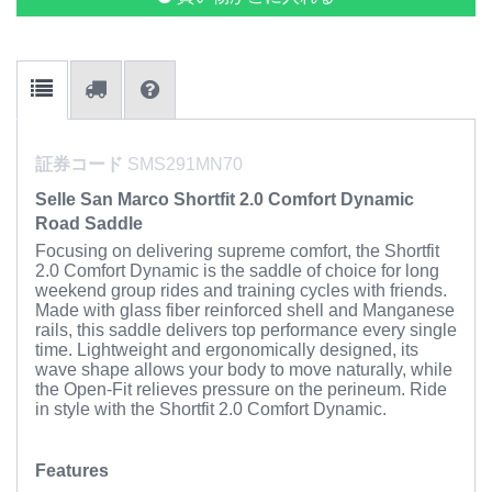
証券コード
SMS291MN70
Selle San Marco Shortfit 2.0 Comfort Dynamic
Road Saddle
Focusing on delivering supreme comfort, the Shortfit
2.0 Comfort Dynamic is the saddle of choice for long
weekend group rides and training cycles with friends.
Made with glass fiber reinforced shell and Manganese
rails, this saddle delivers top performance every single
time. Lightweight and ergonomically designed, its
wave shape allows your body to move naturally, while
the Open-Fit relieves pressure on the perineum. Ride
in style with the Shortfit 2.0 Comfort Dynamic.
Features